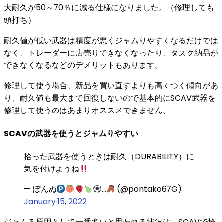
大耐久が50～70％に減る仕様
になりました。（修理しても
頭打ち）
耐久値が低い武器は精度が悪く
ジャムりやすくなる
だけでは
なく、
トレーダーに店売りできなくなったり、タスク納品が
できなくなる
などのデメリットもあります。
修理して使う場合、新品を買い直すよりも高くつく傾向があ
り、耐久値も最大まで回復しないので基本的にSCAV武器を
修理して使うのはあまりオススメできません。
SCAVの武器を使うとジャムりやすい
拾った武器を使うときは耐久（DURABILITY）に
気を付けようね
— ぽんぬ
…
(@pontako67G)
January 15, 2022
ジャムる原因として一番多いと思われる状況は、SCAVで拾