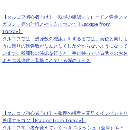
【タルコフ初心者向け】「残弾の確認／リロード／弾薬／マ
ガジン」等の仕様とやり方について【Escape from
Tarkov】
タルコフでは「残弾数の確認」をするまでは、実銃と同じよ
うに残りの残弾数がなんとなくしか分からないようになって
います。残弾数の確認を行うと、手に持っている武器のおお
よその残弾数と装填されている弾のサイズ
【タルコフ初心者向け】～整理の極意～素早くインベントリ
整理するコツ【Escape from Tarkov】
タルコフ初心者が覚えておくべき スタッシュ（倉庫）やイ