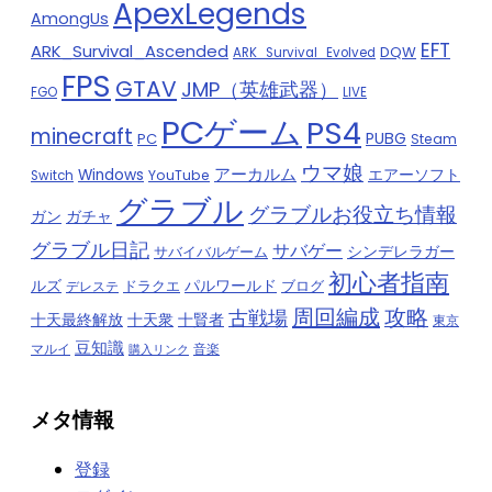
ApexLegends
AmongUs
EFT
ARK_Survival_Ascended
DQW
ARK_Survival_Evolved
FPS
GTAV
JMP（英雄武器）
FGO
LIVE
PCゲーム
PS4
minecraft
PUBG
PC
Steam
ウマ娘
アーカルム
Windows
エアーソフト
YouTube
Switch
グラブル
グラブルお役立ち情報
ガチャ
ガン
グラブル日記
サバゲー
サバイバルゲーム
シンデレラガー
初心者指南
ルズ
ドラクエ
パルワールド
ブログ
デレステ
周回編成
攻略
古戦場
十天衆
十賢者
十天最終解放
東京
豆知識
マルイ
音楽
購入リンク
メタ情報
登録