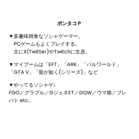
ポンタコＰ
▼多趣味雑食なソシャゲーマー。
PCゲームもよくプレイする。
主にX(Twitter)やTwitchに生息。
▼マイブームは「EFT」「ARK」「パルワールド」
「GTA V」「龍が如く(シリーズ)」など
▼やってるソシャゲ↓
FGO／グラブル／GジェネET／DQW／ウマ娘／ブレ
バト etc...