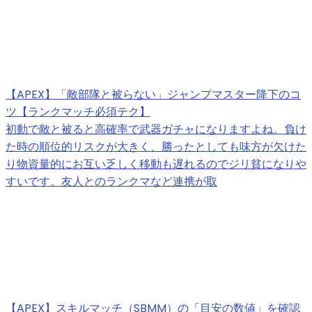
【APEX】「敵部隊と被らない」ジャンプマスター降下のコ
ツ【ランクマッチ必須テク】
初動で敵と被ると高確率で武器ガチャになりますよね。負け
た時の順位的リスクが大きく、勝ったとしても味方が欠けた
り物資量的にお互い乏しく移動も遅れるのでジリ貧になりや
すいです。友人とのランクマなど連携が取
【APEX】スキルマッチ（SBMM）の「目安の数値」を確認