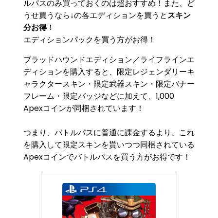
ルパスのみ買っておくのは超おすすめ！また、ど
うせ買うなら↓の各エディションを買うと
スキン
分お得
！
エディションパックを買う方がお得！
ブラッドハウンドエディション／ライフラインエ
ディション
を購入すると、
限定レジェンダリーキ
ャラクタースキン
・
限定武器スキン
・限定バナー
フレーム・限定バッジなどに加えて、
1,000
Apexコインが同梱
されています！
つまり、バトルパスに普通に課金するより、これ
を購入して
限定スキンを貰いつつ同梱されている
Apexコインでバトルパスを買う方がお得
です！