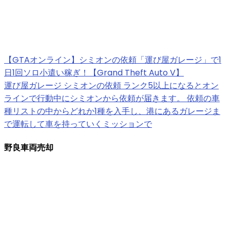
【GTAオンライン】シミオンの依頼「運び屋ガレージ」で1
日1回ソロ小遣い稼ぎ！【Grand Theft Auto V】
運び屋ガレージ シミオンの依頼 ランク5以上になるとオン
ラインで行動中にシミオンから依頼が届きます。 依頼の車
種リストの中からどれか1種を入手し、港にあるガレージま
で運転して車を持っていくミッションで
野良車両売却