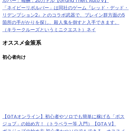
ルバー」報酬：20万ドル【Grand Theft Auto V】
「ネイビーリボルバー」は同社のゲーム『レッド・デッド・
リデンプション2』とのコラボ武器で、ブレイン群方面の5
箇所の手がかりを探し、殺人鬼を倒すと入手できます。
（キラークルーズというミニクエスト）ネイ
オススメ金策系
初心者向け
【GTAオンライン】初心者やソロでも簡単に稼げる「ボス
ジョブ」の始め方！（トラベラー等 入門）【GTA V】