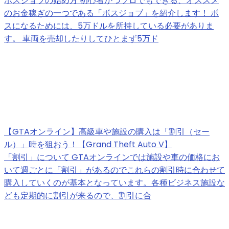
ボスジョブの始め方 初心者かつソロでもできる、オススメ
のお金稼ぎの一つである「ボスジョブ」を紹介します！ ボ
スになるためには、5万ドルを所持している必要がありま
す。 車両を売却したりしてひとまず5万ド
【GTAオンライン】高級車や施設の購入は「割引（セー
ル）」時を狙おう！【Grand Theft Auto V】
「割引」について GTAオンラインでは施設や車の価格にお
いて週ごとに「割引」があるのでこれらの割引時に合わせて
購入していくのが基本となっています。各種ビジネス施設な
ども定期的に割引が来るので、割引に合