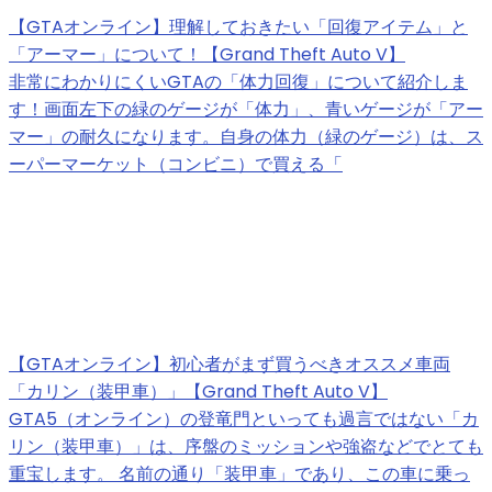
【GTAオンライン】理解しておきたい「回復アイテム」と
「アーマー」について！【Grand Theft Auto V】
非常にわかりにくいGTAの「体力回復」について紹介しま
す！画面左下の緑のゲージが「体力」、青いゲージが「アー
マー」の耐久になります。自身の体力（緑のゲージ）は、ス
ーパーマーケット（コンビニ）で買える「
【GTAオンライン】初心者がまず買うべきオススメ車両
「カリン（装甲車）」【Grand Theft Auto V】
GTA5（オンライン）の登竜門といっても過言ではない「カ
リン（装甲車）」は、序盤のミッションや強盗などでとても
重宝します。 名前の通り「装甲車」であり、この車に乗っ