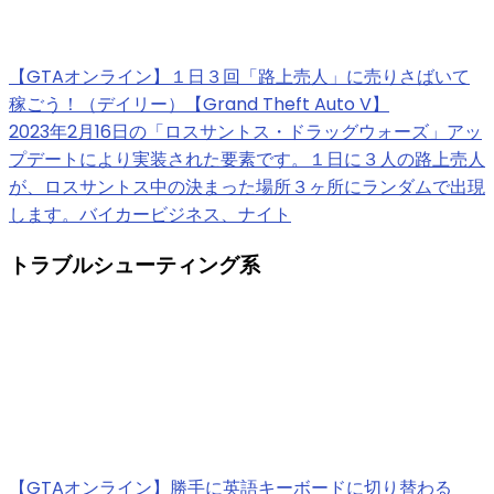
【GTAオンライン】１日３回「路上売人」に売りさばいて
稼ごう！（デイリー）【Grand Theft Auto V】
2023年2月16日の「ロスサントス・ドラッグウォーズ」アッ
プデートにより実装された要素です。１日に３人の路上売人
が、ロスサントス中の決まった場所３ヶ所にランダムで出現
します。バイカービジネス、ナイト
トラブルシューティング系
【GTAオンライン】勝手に英語キーボードに切り替わる