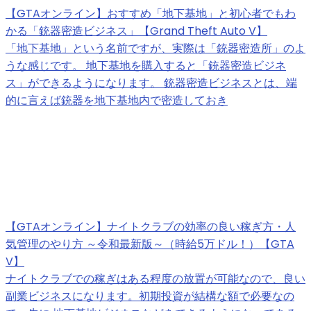
【GTAオンライン】おすすめ「地下基地」と初心者でもわ
かる「銃器密造ビジネス」【Grand Theft Auto V】
「地下基地」という名前ですが、実際は「銃器密造所」のよ
うな感じです。 地下基地を購入すると「銃器密造ビジネ
ス」ができるようになります。 銃器密造ビジネスとは、端
的に言えば銃器を地下基地内で密造しておき
【GTAオンライン】ナイトクラブの効率の良い稼ぎ方・人
気管理のやり方 ～令和最新版～（時給5万ドル！）【GTA
V】
ナイトクラブでの稼ぎはある程度の放置が可能なので、良い
副業ビジネスになります。初期投資が結構な額で必要なの