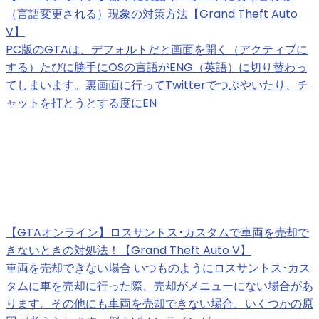
（言語変更される）現象の対策方法【Grand Theft Auto
V】
PC版のGTAは、デフォルトだと画面を開く（アクティブに
する）たびに勝手にOSの言語がENG（英語）に切り替わっ
てしまいます。裏画面に行ってTwitterでつぶやいたり、チ
ャットを打とうとする度にEN
【GTAオンライン】ロスサントス･カスタムで車両を売却で
きないときの対処法！【Grand Theft Auto V】
車両を売却できない場合 いつものようにロスサントス･カス
タムに車を売却に行った際、売却がメニューにない場合があ
ります。その他にも車両を売却できない場合、いくつかの原