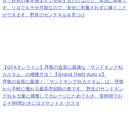
る！野良の車を捕まえて売却するだけなので、本当に簡単で
す。ソロでも十分可能なので、安全に邪魔されずに稼ぐこと
ができます。野良のセンチネルを見つけ
【GTAオンライン】序盤の金策に最適な「サンドキングXL
カスタム」の捕獲方法！【Grand Theft Auto V】
序盤の金策に最適！ 「サンドキングXLカスタム」は、序盤
から手軽に獲れる最高売却額の車です。 野生のサンドキン
グXLを大量に捕獲してガレージにためておき、実時間でお
よそ1時間おきにロスサントス･カスタ