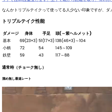
なんか
トリプルテイクって使ってる人少ない印象
ですが、ダ
トリプルテイク性能
ダメージ
身体
手足
頭(～紫ヘルメット)
基本
69
(23×3)
51(17×3)
138
(46×3)～104
小柄
72
54
145～109
鉄壁
59
43
117～88
通常時（チョーク無し）
溜め無し最速レート
動
画
プ
レ