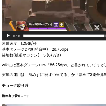
00:00
連射速度
1.25発/秒
基本ダメージDPS(1発命中)
28.75dps
装填数(拡張マガジン)
5 (6/7/8)
wikiには基本ダメージDPS「86.25dps」と書かれています
実際の運用は「溜めずに1発ずつ当てる」か「溜めて3発全弾
チョーク絞り時
溜め有り最速レート