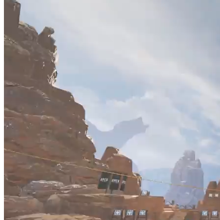
動
画
プ
レ
ー
ヤ
ー