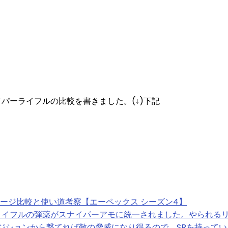
パーライフルの比較を書きました。(↓)下記
メージ比較と使い道考察【エーペックス シーズン4】
ライフルの弾薬がスナイパーアモに統一されました。やられるリ
ジションから撃てれば敵の脅威になり得るので、SRを持って