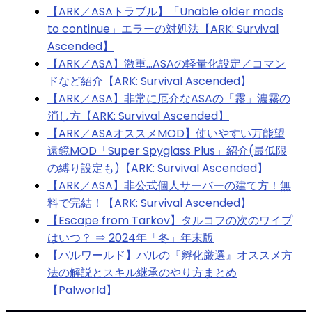
【ARK／ASAトラブル】「Unable older mods
to continue」エラーの対処法【ARK: Survival
Ascended】
【ARK／ASA】激重…ASAの軽量化設定／コマン
ドなど紹介【ARK: Survival Ascended】
【ARK／ASA】非常に厄介なASAの「霧」濃霧の
消し方【ARK: Survival Ascended】
【ARK／ASAオススメMOD】使いやすい万能望
遠鏡MOD「Super Spyglass Plus」紹介(最低限
の縛り設定も)【ARK: Survival Ascended】
【ARK／ASA】非公式個人サーバーの建て方！無
料で完結！【ARK: Survival Ascended】
【Escape from Tarkov】タルコフの次のワイプ
はいつ？ ⇒ 2024年「冬」年末版
【パルワールド】パルの『孵化厳選』オススメ方
法の解説とスキル継承のやり方まとめ
【Palworld】