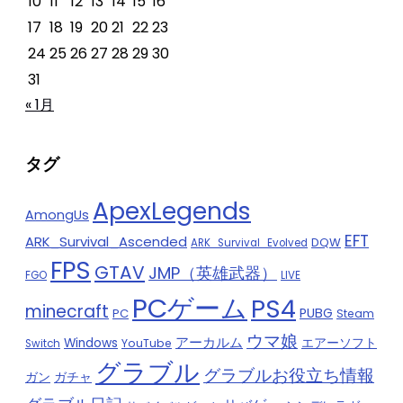
10
11
12
13
14
15
16
17
18
19
20
21
22
23
24
25
26
27
28
29
30
31
« 1月
タグ
ApexLegends
AmongUs
EFT
ARK_Survival_Ascended
DQW
ARK_Survival_Evolved
FPS
GTAV
JMP（英雄武器）
FGO
LIVE
PCゲーム
PS4
minecraft
PUBG
PC
Steam
ウマ娘
アーカルム
Windows
エアーソフト
YouTube
Switch
グラブル
グラブルお役立ち情報
ガチャ
ガン