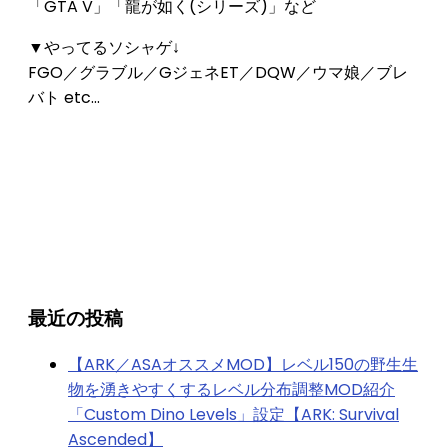
「GTA V」「龍が如く(シリーズ)」など
▼やってるソシャゲ↓
FGO／グラブル／GジェネET／DQW／ウマ娘／ブレ
バト etc...
最近の投稿
【ARK／ASAオススメMOD】レベル150の野生生
物を湧きやすくするレベル分布調整MOD紹介
「Custom Dino Levels」設定【ARK: Survival
Ascended】