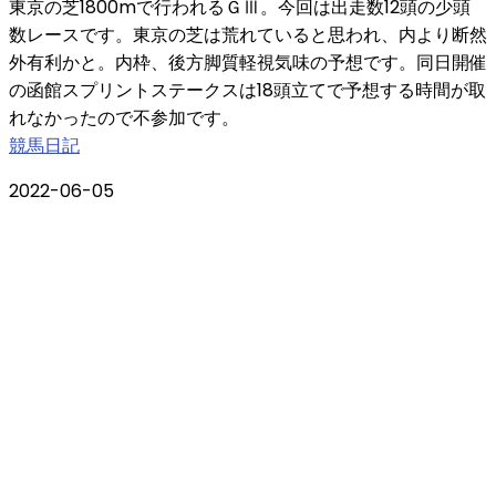
東京の芝1800mで行われるＧⅢ。今回は出走数12頭の少頭
数レースです。東京の芝は荒れていると思われ、内より断然
外有利かと。内枠、後方脚質軽視気味の予想です。同日開催
の函館スプリントステークスは18頭立てで予想する時間が取
れなかったので不参加です。
競馬日記
2022-06-05