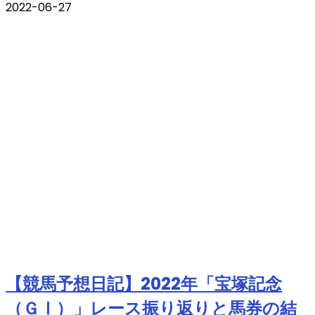
2022-06-27
【競馬予想日記】2022年「宝塚記念
（ＧⅠ）」レース振り返りと馬券の結