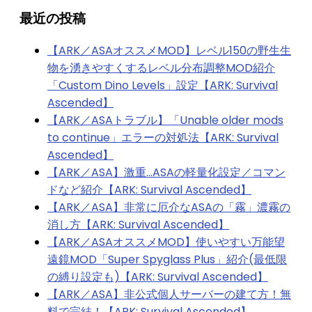
最近の投稿
【ARK／ASAオススメMOD】レベル150の野生生
物を湧きやすくするレベル分布調整MOD紹介
「Custom Dino Levels」設定【ARK: Survival
Ascended】
【ARK／ASAトラブル】「Unable older mods
to continue」エラーの対処法【ARK: Survival
Ascended】
【ARK／ASA】激重…ASAの軽量化設定／コマン
ドなど紹介【ARK: Survival Ascended】
【ARK／ASA】非常に厄介なASAの「霧」濃霧の
消し方【ARK: Survival Ascended】
【ARK／ASAオススメMOD】使いやすい万能望
遠鏡MOD「Super Spyglass Plus」紹介(最低限
の縛り設定も)【ARK: Survival Ascended】
【ARK／ASA】非公式個人サーバーの建て方！無
料で完結！【ARK: Survival Ascended】