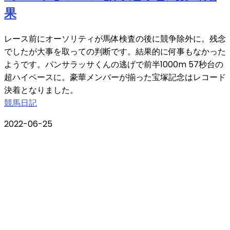
果
レース前にオーソリティが馬体検査の後に競争除外に。残念
でしたが大事を取っての判断です。結果的に何事もなかった
ようです。パンサラッサくんの逃げで前半1000m 57秒台の
超ハイペースに。豪華メンバーが揃った宝塚記念はレコード
決着となりました。
競馬日記
2022-06-25