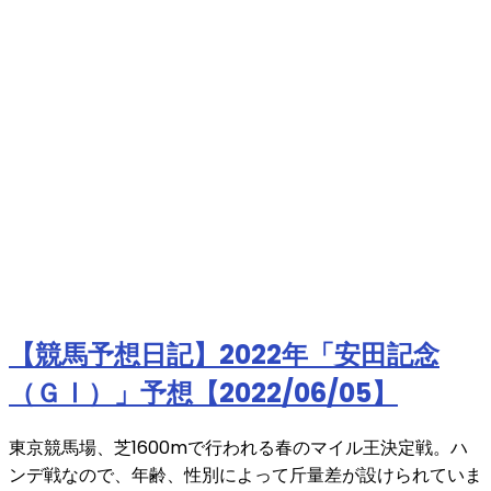
【競馬予想日記】2022年「安田記念
（ＧⅠ）」予想【2022/06/05】
東京競馬場、芝1600mで行われる春のマイル王決定戦。ハ
ンデ戦なので、年齢、性別によって斤量差が設けられていま