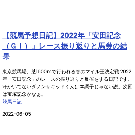
【競馬予想日記】2022年「安田記念
（ＧⅠ）」レース振り返りと馬券の結
果
東京競馬場、芝1600mで行われる春のマイル王決定戦 2022
年「安田記念」のレースの振り返りと反省をする日記です。
汗かいてないダノンザキッドくんは本調子じゃない説。次回
は宝塚記念かなぁ。
競馬日記
2022-06-05