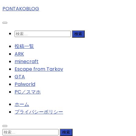
PONTAKOBLOG
検
索:
投稿一覧
ARK
minecraft
Escape from Tarkov
GTA
Palworld
PC／スマホ
ホーム
プライバシーポリシー
検