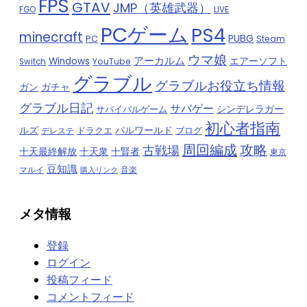
FPS
GTAV
JMP（英雄武器）
FGO
LIVE
PCゲーム
PS4
minecraft
PUBG
PC
Steam
ウマ娘
アーカルム
Windows
エアーソフト
YouTube
Switch
グラブル
グラブルお役立ち情報
ガチャ
ガン
グラブル日記
サバゲー
サバイバルゲーム
シンデレラガー
初心者指南
ルズ
ドラクエ
パルワールド
ブログ
デレステ
周回編成
攻略
古戦場
十天衆
十賢者
十天最終解放
東京
豆知識
マルイ
音楽
購入リンク
メタ情報
登録
ログイン
投稿フィード
コメントフィード