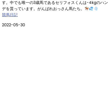
す。中でも唯一の3歳馬であるセリフォスくんは-4kgのハン
デを貰っています。がんばれおっさん馬たち。
競馬日記
2022-05-30