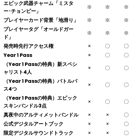
エピック武器チャーム「ミスタ
※
※
※
ー･チョンピー」
プレイヤーカード背景「地滑り」
※
※
※
プレイヤータグ「オールドガー
※
※
※
ド」
発売時先行アクセス権
×
〇
〇
Year 1 Pass
×
〇
〇
（Year 1 Passの特典）新スペシ
×
〇
〇
ャリスト4人
（Year 1 Passの特典）バトルパ
×
〇
〇
ス4つ
（Year 1 Passの特典）エピック
×
〇
〇
スキンバンドル3点
真夜中のアルティメットバンドル
×
×
〇
公式デジタルアートブック
×
×
〇
限定デジタルサウンドトラック
×
×
〇