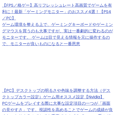
【FPS／格ゲー】高リフレッシュレート高画質でゲームを有
利に！最新「ゲーミングモニター」のおススメ4選！【PS4
／PC】
ゲーム環境を整える上で、ゲーミングキーボードやゲーミン
グマウスを買うのも大事ですが、実は一番劇的に変わるのが
モニターです。 ゲームは目で見える情報を元に操作するの
で、モニターが良いものになると一番恩恵
【PC】デスクトップの明るさや色味を調整する方法（デス
クトップカラー設定）ゲーム用オススメ設定【Nvidia】
PCゲームをプレイする際に大事な設定項目の一つが「画面
の見やすさ」です。視認性を高めることでゲームの成績が良