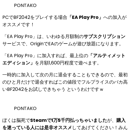
PONTAKO
PCでBF2042をプレイする場合
「EA Play Pro」
への加入が
オススメです！
「EA Play Pro」は、いわゆる
月額制
の
サブスクリプション
サービスで、OriginでEAのゲームが遊び放題になります。
「EA Play Pro」に加入すれば、最上位の
「アルティメット
エディション」
を
月額1,600円程度
で遊べます。
一時的に加入して次の月に退会することもできる
ので、最初
のひと月だけで退会すれば
この値段でフルプライスのバカ高
いBF2042をお試しできちゃう
というわけですｗ
PONTAKO
ぼくは脳死で
Steamで1万5千円払っちゃいました
が、
購入
を迷っている人には是非オススメ
してあげてください！みん