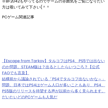
※BF2042もやってるのでゲームの雰囲気をご覧になりたい
方は覗いてみて下さい(＾＾
PCゲーム関連記事
【Escape from Tarkov】タルコフはPS4、PS5では出ない
のか問題。STEAM版は？出るとしたらいつごろ？【公式
FAQでも言及】
結構前から議論されている「PS4でタルコフ出ないかな～」
問題。日本ではPS4はゲーム人口が多いこともあり、PS4、
PS5版のリリースを待望する声が以前から多く見られます。
だいたいどのPCゲームも人気だ