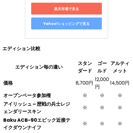
楽天市場で見る
Yahoo!ショッピングで見る
エディション比較
スタン
ゴー
アルティ
エディション毎の違い
ダード
ルド
メット
12,000
価格
8,700円
14,500円
円
オープンベータ参加権
※
※
※
アイリッシュ – 歴戦の兵士レジ
※
※
※
ェンダリースキン
Baku ACB-90エピック近接テ
※
※
※
イクダウンナイフ