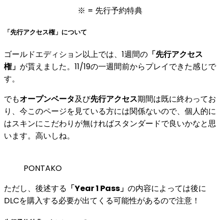
※ =
先行予約特典
「先行アクセス権」について
ゴールドエディション以上では、1週間の
「先行アクセス
権」
が貰えました。
11/19の一週間前からプレイできた
感じで
す。
でも
オープンベータ
及び
先行アクセス
期間は既に終わってお
り、今このページを見ている方には関係ないので、個人的に
は
スキンにこだわりが無ければ
スタンダードで良いかなと思
います。高いしね。
PONTAKO
ただし、後述する
「Year 1 Pass」
の内容によっては後に
DLCを購入する必要が出てくる可能性があるので注意！